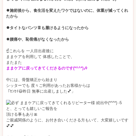
⏺️施術後から、食生活を変えたワケではないのに、体重が減ってくれ
たから
⏺️タイトなパンツ👖も履けるようになったから
⏺️腰痛や、恥骨痛がなくなったから
☝️これらを 一人目出産後に
ままケアを利用して 体感したことで、
またまた
ままケアに戻ってきてくださるのです(*^^*)🎶
中には、骨盤矯正から始まり
シッターでも 度々ご利用があったお客様からは
「ｾﾝｾｲ😃昨日 無事に出産しました💕」
と、とっても嬉しいご報告を
頂ける事もあり🎀
ご親戚関係のように、お付き合いくださる方もいて、大変嬉しいです
💕💕