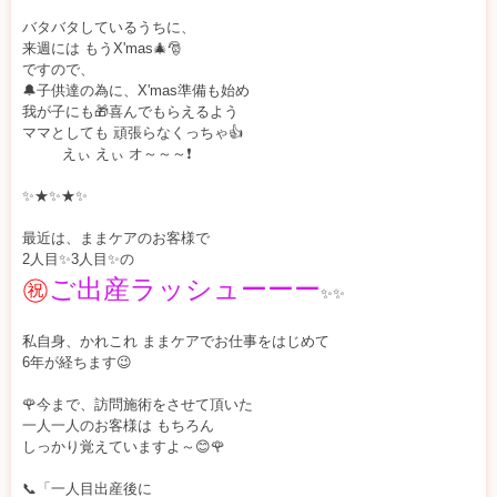
バタバタしているうちに、
来週には もうX'mas🎄🎅
ですので、
🔔子供達の為に、X'mas準備も始め
我が子にも🎁喜んでもらえるよう
ママとしても 頑張らなくっちゃ👍
えぃ えぃ オ～～～❗️
✨★✨★✨
最近は、ままケアのお客様で
2人目✨3人目✨の
㊗️
ご出産ラッシューーー
✨✨
私自身、かれこれ ままケアでお仕事をはじめて
6年が経ちます😉
🌹今まで、訪問施術をさせて頂いた
一人一人のお客様は もちろん
しっかり覚えていますよ～😊🌹
📞「一人目出産後に