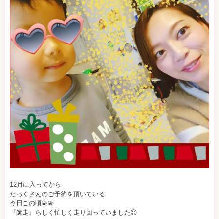
ま
ま
ケ
ア
studio
12月に入ってから
たっくさんのご予約を頂いている
今日この頃💫💫
『師走』らしく忙しく走り回っていました😉