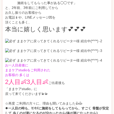
施術をしてもらった事がある◯◯です」
と、2年前、3年前にご利用してから
お久し振りのお客様から
お電話📱や、LINEメッセージ💌を
頂くことも多く、
本当に嬉しく思います💕💕💕
お一人目産後に
ままケアstudioをご利用された
お客様の 多くは
2人目👶
3人目👶
ご出産後も
「ままケアstudio」に
戻って来てくださいます💫💫
☆再度 ご利用の方々に、理由も聞いてみました👍👍
⏺️
一人目の時も、ｾﾝｾｲに施術をしてもらってから、すごく 骨盤が安定
して 歩くのが楽になるのが分かったから(体が楽になったから)