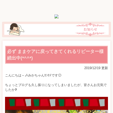
産
前・
産
後
の
奥
さ
ん
を
対
象
必ず ままケアに戻ってきてくれるリピーター様
に
続出中(*^^*)
し
た
2019/12/19 更新
訪
問/
こんにちは～🎶みかちゃんｾﾝｾｲです🙂
出
張
ちょっとブログも久し振りになってしまいましたが、皆さんお元気で
「骨
したか❓
盤
矯
正・
整
体」