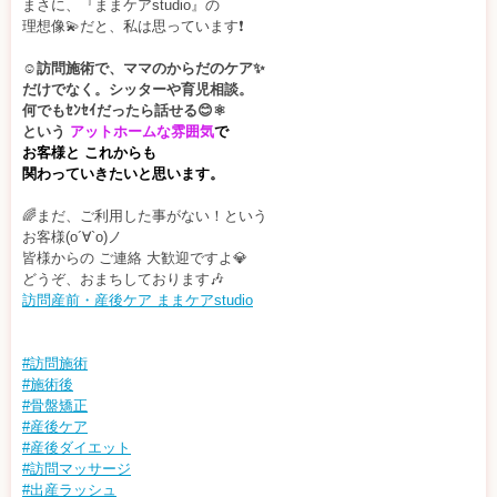
まさに、『ままケアstudio』の
理想像💫だと、私は思っています❗
☺️訪問施術で、ママのからだのケア✨
だけでなく。シッターや育児相談。
何でもｾﾝｾｲだったら話せる😊⚛️
という
アットホームな雰囲気
で
お客様と これからも
関わっていきたいと思います。
🌈まだ、ご利用した事がない！という
お客様(о´∀`о)ノ
皆様からの ご連絡 大歓迎ですよ💎
どうぞ、おまちしております🎶
訪問産前・産後ケア ままケアstudio
#訪問施術
#施術後
#骨盤矯正
#産後ケア
#産後ダイエット
#訪問マッサージ
#出産ラッシュ