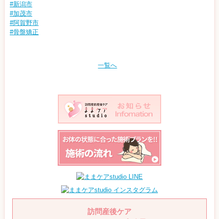
#新潟市
#加茂市
#阿賀野市
#骨盤矯正
一覧へ
訪問産後ケア