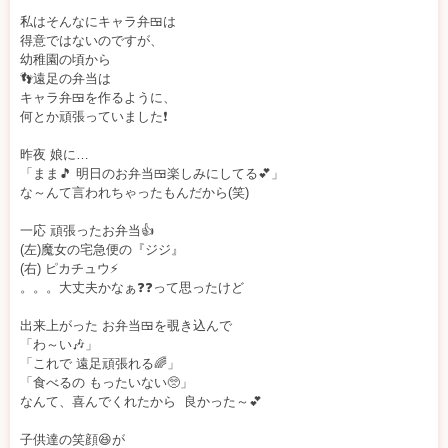
私はそんなにキャラ弁🍱は
得意ではないのですが、
幼稚園の頃から
👣遠足の弁当は
キャラ弁🍱を作るように、
何とか頑張っていました❗
昨夜 娘に…
「まま🎵 明日のお弁当🍱楽しみにしてる💕」
な～んて言われちゃったもんだから(笑)
一応 頑張ったお弁当👍
(左)魔女の宅急便の『ジジ』
(右) ピカチュウ⚡️
。。。大丈夫かなぁ❓❓って思ったけど
出来上がった お弁当🍱を覗き込んで
「わ～い🎶」
「これで 遠足頑張れる🌈」
「食べるの もったいない🥺」
なんて、喜んでくれたから 良かった～💕
子供達の笑顔😆が