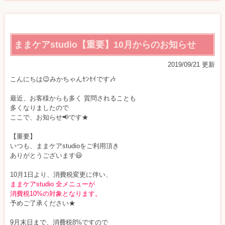
に
し
た
ままケアstudio【重要】10月からのお知らせ
訪
2019/09/21 更新
こんにちは😉みかちゃんｾﾝｾｲです🎶
問/
最近、お客様からも多く 質問されることも
出
多くなりましたので
ここで、お知らせ📢です★
張
【重要】
「骨
いつも、ままケアstudioをご利用頂き
ありがとうございます😃
盤
10月1日より、消費税変更に伴い、
矯
ままケアstudio 全メニューが
消費税10%の対象となります。
正・
予めご了承ください★
整
9月末日まで、消費税8%ですので