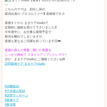
↑↑
こちらのママは、顔出し🆗の
新潟出身の プロゴルファー🏌️ 若林様です🎶
産後すぐから ままケアstudioで
定期的に施術を受けて下さいました✌️
今年度中に、お仕事も復帰予定で
新潟を離れてしまいますが、
産後も更なるご活躍を祈っています😉👑
産後の歪んだ骨盤・開いた骨盤を
しっかり締めて スタイルアップしたいママ
✨
ぜひ、ままケアstudioにご連絡くださいね❗️❗️
訪問産後ケア ままケアstudio
#消費税10
#子供達の笑顔
#訪問マッサージ
#産後ケア
#新潟県