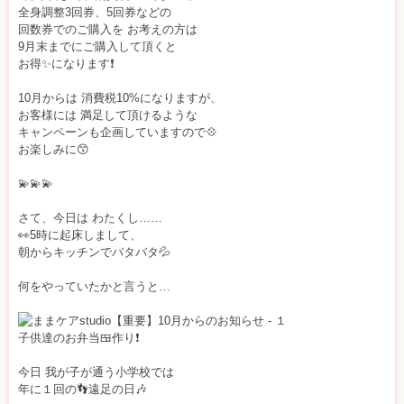
全身調整3回券、5回券などの
体」
回数券でのご購入を お考えの方は
9月末までにご購入して頂くと
ま
お得✨になります❗️
ま
10月からは 消費税10%になりますが、
お客様には 満足して頂けるような
ケ
キャンペーンも企画していますので💠
お楽しみに😙
ア
💫💫💫
studio
さて、今日は わたくし……
👀5時に起床しまして、
朝からキッチンでバタバタ💦
何をやっていたかと言うと…
子供達のお弁当🍱作り❗
今日 我が子が通う小学校では
年に１回の👣遠足の日🎶