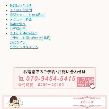
骨盤矯正とは？
産
よく頂くご質問
訪問ケアにこだわる理由
前・
メニュー・料金
施術の流れ
産
お客様の声
ままケアstudio紹介
後
ご予約・お問い合わせ(LINE)
公式ライン
の
公式インスタグラム
奥
さ
ん
を
対
象