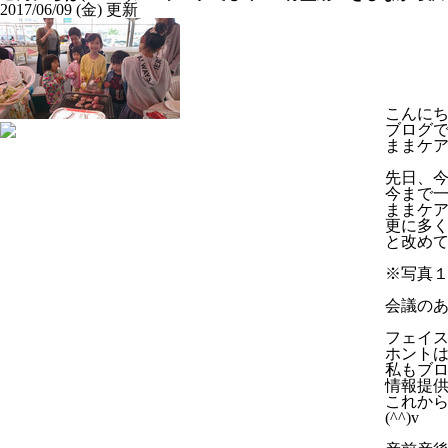
2017/06/09 (金) 更新
こんにち
ブログ
ままケア
先日、
今まで
ままケ
更に多く
と改め
※写真
会議のあ
フェイ
ホント
私もブ
情報提
これか
(^^)v