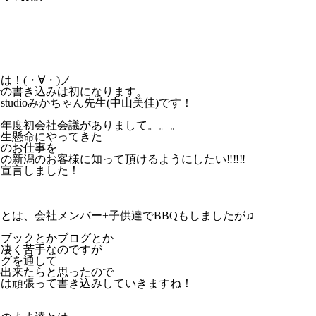
は！(・∀・)ノ
での書き込みは初になります。
studioみかちゃん先生(中山美佳)です！
今年度初会社会議がありまして。。。
一生懸命にやってきた
アのお仕事を
の新潟のお客様に知って頂けるようにしたい‼‼‼
て宣言しました！
１
とは、会社メンバー+子供達でBBQもしましたが♫
スブックとかブログとか
は凄く苦手なのですが
ログを通して
供出来たらと思ったので
らは頑張って書き込みしていきますね！