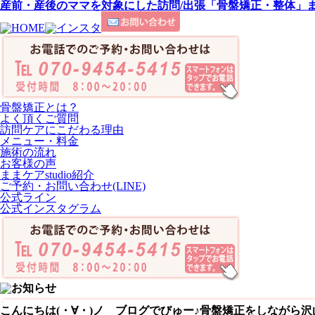
産前・産後のママを対象にした訪問/出張「骨盤矯正・整体」ままケ
骨盤矯正とは？
よく頂くご質問
訪問ケアにこだわる理由
メニュー・料金
施術の流れ
お客様の声
ままケアstudio紹介
ご予約・お問い合わせ(LINE)
公式ライン
公式インスタグラム
こんにちは(・∀・)ノ ブログでびゅー♪骨盤矯正をしながら沢山