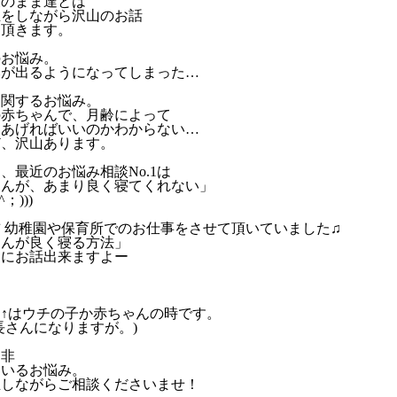
後のまま達とは
正をしながら沢山のお話
て頂きます。
のお悩み。
みが出るようになってしまった…
に関するお悩み。
の赤ちゃんで、月齢によって
てあげればいいのかわからない…
ど、沢山あります。
、最近のお悩み相談No.1は
ゃんが、あまり良く寝てくれない」
；)))
 幼稚園や保育所でのお仕事をさせて頂いていました♫
ゃんが良く寝る方法」
中にお話出来ますよー
２
↑はウチの子か赤ちゃんの時です。
長さんになりますが。)
是非
ているお悩み。
正しながらご相談くださいませ！