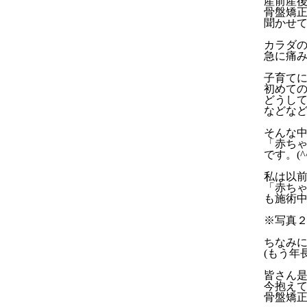
産前産
骨盤矯
聞かせ
カラダ
急に痛
子育て
初めて
どうし
などな
そんな中
「赤ち
です。(^^
私は以前
「赤ち
も施術
※写真
ちなみに
(もう年
皆さん
今抱え
骨盤矯