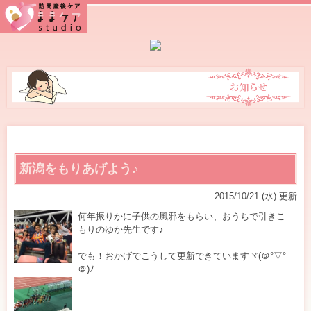
産
前・
産
後
の
マ
新潟をもりあげよう♪
マ
2015/10/21 (水) 更新
を
何年振りかに子供の風邪をもらい、おうちで引きこ
対
もりのゆか先生です♪
象
でも！おかげでこうして更新できていますヾ(＠°▽°
＠)ﾉ
に