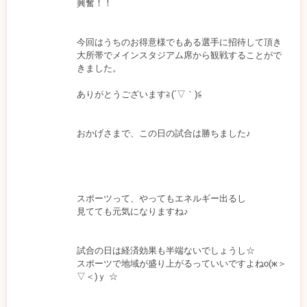
興奮！！
ま
ま
今回はうちのお得意様でもある選手に招待して頂き
大所帯でメインスタジアム席から観戦することがで
ケ
きました。
ア
ありがとうございます≧(´▽｀)≦
studio
おかげさまで、この日の試合は勝ちました♪
スポーツって、やってもエネルギー出るし
見てても元気になりますね♪
試合の日は経済効果も半端ないでしょうし☆
スポーツで地域が盛り上がるっていいですよねо(ж＞
▽＜)ｙ ☆