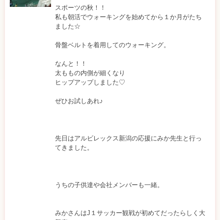
し
スポーツの秋！！
た
私も朝活でウォーキングを始めてから１か月がたち
ました☆
訪
骨盤ベルトを着用してのウォーキング。
問/
なんと！！
太ももの内側が細くなり
出
ヒップアップしました♡
張
ぜひお試しあれ♪
「骨
盤
先日はアルビレックス新潟の応援にみか先生と行っ
てきました。
矯
正・
うちの子供達や会社メンバーも一緒。
整
体」
みかさんはJ１サッカー観戦が初めてだったらしく大