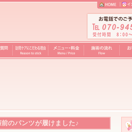
訪
メ
施
お
問
ニ
術
客
ケ
ュ
の
様
ア
ー・
流
の
に
料
れ
声
こ
金
だ
わ
る
理
由
娠前のパンツが履けました♪