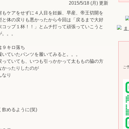
2015/5/18 (月) 更新
何もケアをせずに４人目を妊娠、早産、帝王切開を
型と体の戻りも悪かったから今回は「戻るまで大好
末コップ１杯！！」とムチ打って頑張っていこうと
が。。。
は９キロ落ち
履いていたパンツを履いてみると。。。
戻っていても、いつも引っかかって太ももの脇の方
ご
なかったりしたのが
んなり
飲めるように(笑)