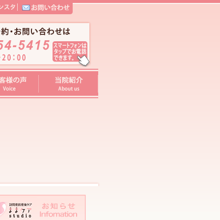
ま
ま
ケ
ア
studio
紹
介