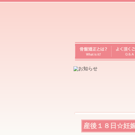
産
前・
産
後
の
マ
マ
を
対
骨
よ
象
盤
く
に
矯
頂
し
正
く
た
と
ご
訪
は？
質
問/
問
出
張
「骨
盤
矯
正・
整
体」
ま
ま
ケ
産後１８日☆妊
ア
studio