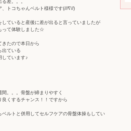
出る差。。。
トコちゃんベルト様様です(///∇//)
をしていると産後に差が出ると言っていましたが
もって体験しました☆
てきたので本日から
ら出ている
用しています♪
週間。。。骨盤が締まりやすく
り良くするチャンス！！ですから
らベルトと併用してセルフケアの骨盤体操もしてい