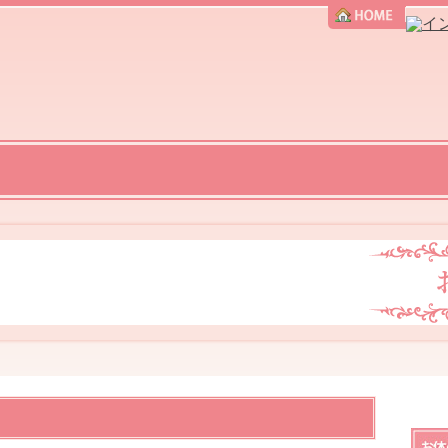
訪
メ
施
お
問
ニ
術
客
ケ
ュ
の
様
ア
ー・
流
の
に
料
れ
声
こ
金
だ
わ
る
理
由