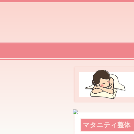
産
前・
産
後
の
マ
マ
を
対
骨
よ
象
盤
く
に
矯
頂
し
正
く
た
と
ご
訪
は？
質
問/
問
出
張
「骨
盤
矯
正・
整
体」
ま
ま
ケ
マタニティ整体
ア
studio