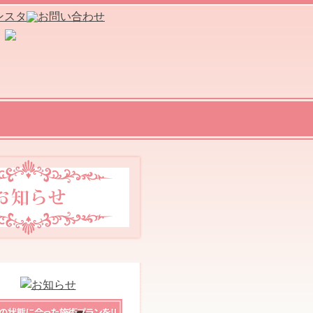
ま
ま
ケ
ア
studio
紹
介